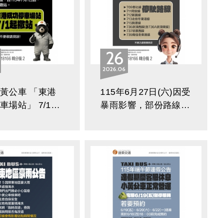
26
2026
06
黃公車 「東港
115年6月27日(六)因受
車場站」 7/1起
暴雨影響，部份路線停
公告
班課