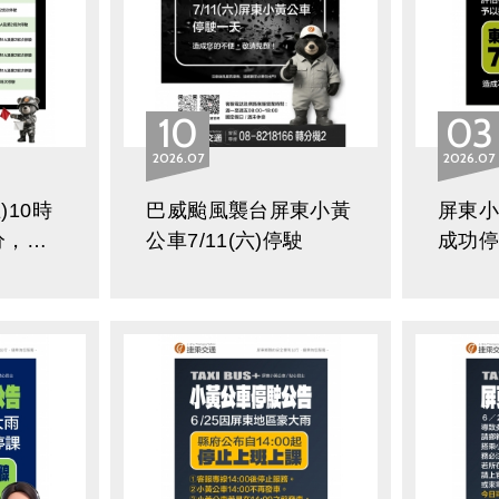
10
03
2026
07
2026
07
)10時
巴威颱風襲台屏東小黃
屏東小
分，因
公車7/11(六)停駛
成功停
(防空)
撤站
部份班