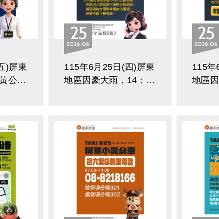
25
25
2026
06
2026
06
(五)屏東
115年6月25日(四)屏東
115年
黃公車
地區因豪大雨，14：
地區
00起全部路線停駛
點規
站點
時改