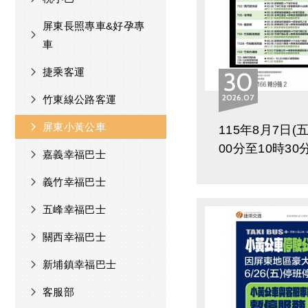
屏東長照專車&好孕專
車
捷乘客運
30
2026
07
竹東線公路客運
屏東小黃公車
115年8月7日(五
00分至10時30
嘉義幸福巴士
應2026城鎮韌性
義竹幸福巴士
演習，以下路線
次停駛調整通知
五峰幸福巴士
關西幸福巴士
新埔鎮幸福巴士
客服部