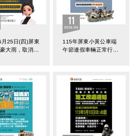
11
2026
06
6月25日(四)屏東
115年屏東小黃公車端
因豪大雨，取消記
午節連假車輛正常行
則，今日可能影響
駛，客服於
時間情況，可至臨
115/6/19(五)暫停服務
道查詢，謝謝
公告