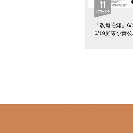
11
2026
06
「改道通知」6/1
6/19屏東小黃
佳冬鄉佳午西瓜
改道