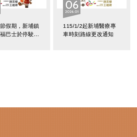
06
2026
01
春節假期，新埔鎮
115/1/2起新埔醫療專
幸福巴士於停駛
車時刻路線更改通知
/16(除
/19(初三)。
(初四)恢復正常營