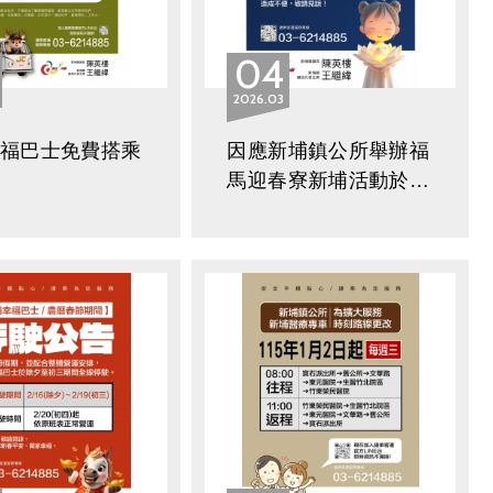
04
2026
03
幸福巴士免費搭乘
因應新埔鎮公所舉辦福
馬迎春寮新埔活動於
3/7(六)14:00以後班次
全線停駛通知