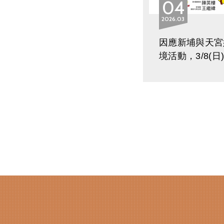
04
2026
03
因應新埔與天宮
境活動，3/8(日)1
以後班次行駛通