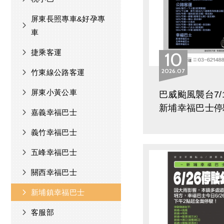
屏東長照專車&好孕專
車
捷乘客運
10
2026
07
竹東線公路客運
屏東小黃公車
巴威颱風襲台7/1
新埔幸福巴士停
嘉義幸福巴士
義竹幸福巴士
五峰幸福巴士
關西幸福巴士
新埔鎮幸福巴士
客服部