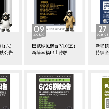
09
27
2026
07
2026
06
1(六)
巴威颱風襲台7/10(五)
新埔鎮幸
駛公告
新埔幸福巴士停駛
持續