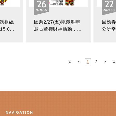
26
22
2026
02
2026
01
媽祖繞
因應2/27(五)龍潭舉辦
因應
5:00
迎古董接財神活動，新
公所
知
埔-龍潭部分班次將不
115/2
駛進龍潭站通知
夕)~2
2/20
運
1
2
NAVIGATION