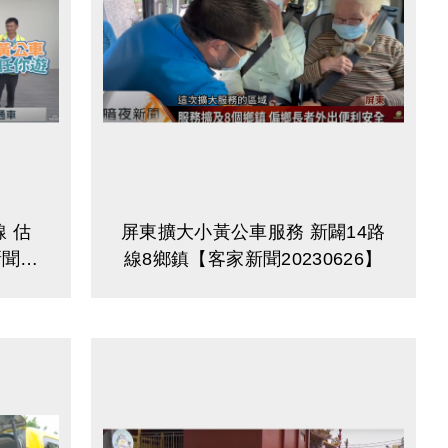
 估
屏東擴大小黃公車服務 新闢14路
新聞｜
線8鄉鎮【客家新聞20230626】