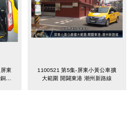
！屏東
1100521 第5集-屏東小黃公車擴
元銅板
大範圍 開闢東港 潮州新路線