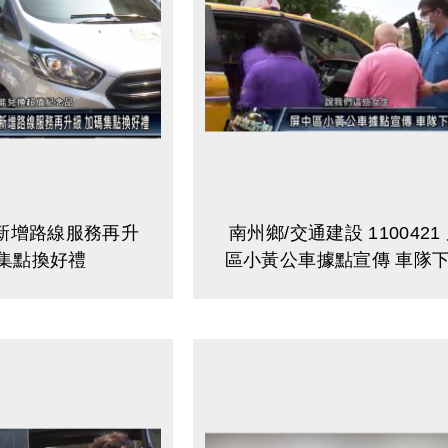
新增路線服務再升
南州鄉/交通建設 1100421
碼集點換好禮
區小黃公車據點宣傳 車隊
好康