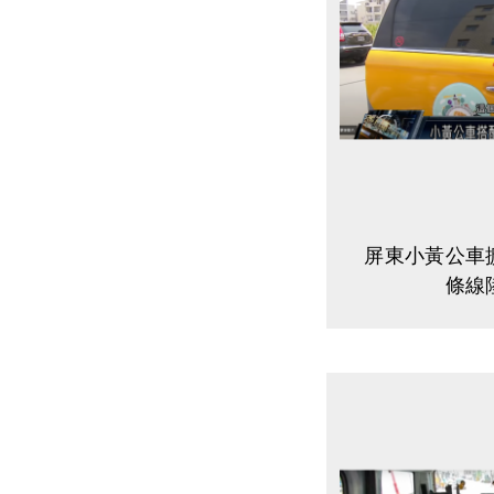
屏東小黃公車擴
條線