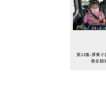
第13集-屏東
善全縣