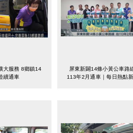
大服務 8鄉鎮14
屏東新闢14條小黃公車路線
陸續通車
113年2月通車｜每日熱點
原住民族電視台