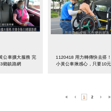
小黃公車擴大服務 完
1120418 用力轉傳快去搭
33鄉鎮路網
小黃公車揪感心，只要10
價！
1
2