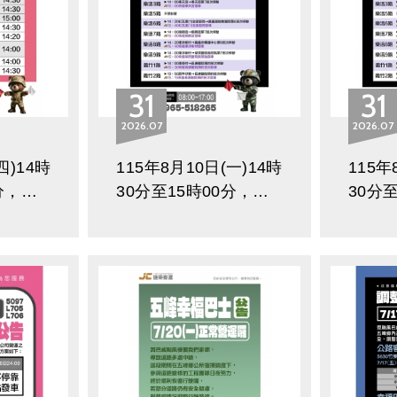
31
31
2026
07
2026
07
四)14時
115年8月10日(一)14時
115年
分，因
30分至15時00分，因
30分
(防空)
應2026城鎮韌性(防空)
應20
下路線
演習，以下路線部份班
演習
整通知
次停駛調整通知
次停