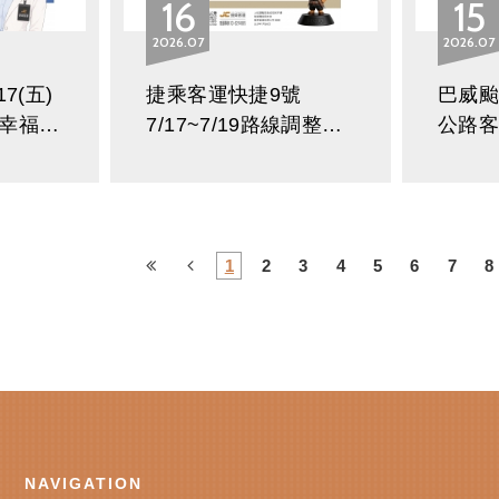
16
15
2026
07
2026
07
7(五)
捷乘客運快捷9號
巴威颱風
幸福巴
7/17~7/19路線調整公
公路
與停駛
告
士部
公告
1
2
3
4
5
6
7
8
NAVIGATION