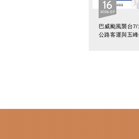
16
2026
07
巴威颱風襲台7/1
公路客運與五峰
士部分路線調整
公告