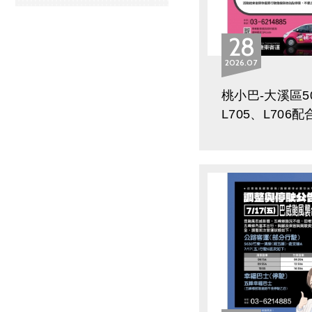
28
2026
07
桃小巴-大溪區5
L705、L706
8/4~8/6調整公