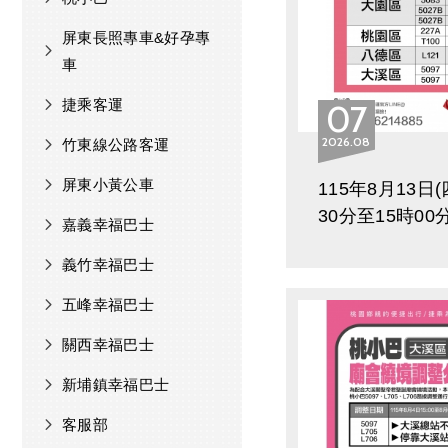
屏東長照專車&好孕專
車
捷乘客運
07
2026
08
竹東線公路客運
屏東小黃公車
115年8月13日(
30分至15時00
嘉義幸福巴士
應2026城鎮韌性
義竹幸福巴士
演習，桃小巴以
部份班次停駛調
五峰幸福巴士
關西幸福巴士
新埔鎮幸福巴士
客服部