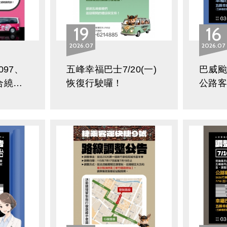
19
16
2026
07
2026
07
097、
五峰幸福巴士7/20(一)
巴威颱風
配合繞境
恢復行駛囉！
公路
告
士部
公告