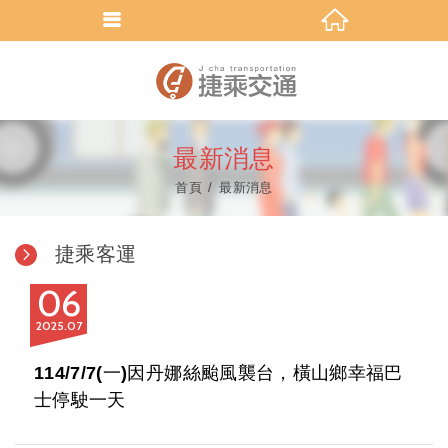
最新消息
首頁
最新消息
捷乘客運
06
2025
07
114/7/7(一)因丹娜絲颱風襲台，橫山鄉幸福巴
士停駛一天